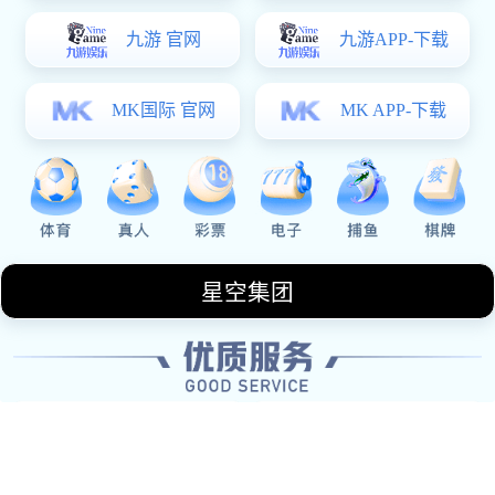
势进行系统性改革。最后，文章总结了二者未来发展的前景，以及
如何通过相互学习促进中国足球的发展。
1、技术与战术能力比较
国足作为一支专业足球队，在技术和战术上具备明显的优势。通过
长期的训练和比赛经验，他们能够更好地掌握基本功，如传球、射
门和防守等。同时，国足还拥有先进的战术理念，可以根据不同时
期和对手调整战略，提高比赛胜算。
而非职业队由于缺乏系统化的训练和高强度的比赛经验，其技术水
平往往参差不齐。这类球队中的球员多为业余爱好者，他们可能只
有有限的时间进行训练。因此，在面对高水平对手时，非职业队很
难充分发挥出自己的潜力。
2、团队合作与凝聚力
非职业队通常由本地球员组成，这使得他们之间建立起了良好的默
契和信任。在长期一起训练和比赛中，他们形成了深厚的情感纽
带，从而在场上可以迅速做出反应，相互配合。这种团队合作精神
是任何一支球队成功的重要因素之一。