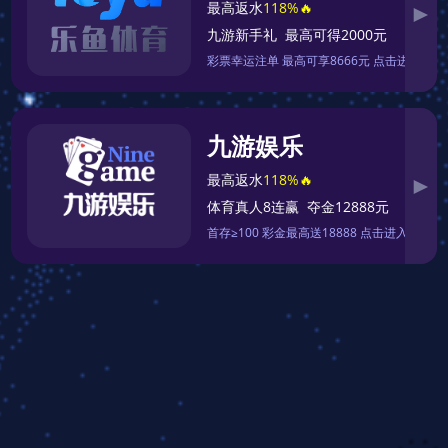
首页
公司头条
酣文字直播全程回顾与