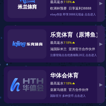
爵士与掘金激战正
精彩瞬间分析
2026-04-12