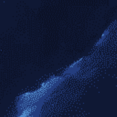
推荐文章
专访张伟：深入探讨足
球领域的成功秘诀与未
来发展方向
2026-06-12
专访乒乓球名将李伟揭
秘他成功背后的秘诀与
心路历程
2026-06-12
上海网球队中路突破分
析及其对比赛结果的影
响探讨
2026-06-11
上海篮球队区域防守革