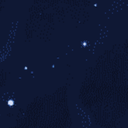
满意的答卷。其中，犹他爵士的新星米切尔无疑是
得手，还为球队贡献了多次助攻。米切尔不断突破
的个人能力让掘金防不胜防。
挥出色。他作为球队进攻组织者，不仅自己得分，
大局观和扎实的技术动作，在禁区内几乎无人可
为球队提供二次进攻机会，这让他成为了掘金赢得
有其他角色球员同样展现出了自己的实力。例如，
火力全开，而掘金后卫穆里克则用精准投篮为球队
疑是决定胜负的重要因素。
让观众们目不暇接。在第一节结束前不久，米切尔