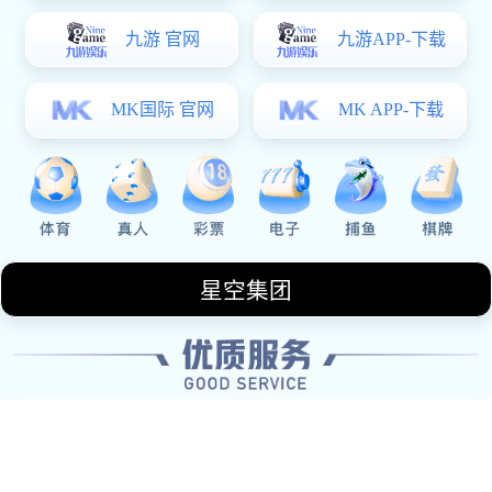
得巨大的成功。
1、早期训练的重要性
李伟自小便展现出对乒乓球的热爱，这种热爱促使他从八岁开始系
统训练。在那个年代，条件相对艰苦，但李伟并没有因此退缩，而
是选择坚持不懈。他每天都要花费几个小时进行基本功练习，从发
球到接发，每一个细节都不放过。这段艰苦而充实的训练时光，为
他的后续发展打下了坚实基础。
随着年龄增长，李伟逐渐意识到优秀选手之间不仅仅是身体素质和
技术水平的较量，更是心理素质的一场比拼。因此，他在日常训练
中开始加入一些模拟比赛环节，通过不断实践提升自己的应变能力
和心理稳定性。这样的早期训练方式，使他在面对比赛压力时能够
更加从容应对。
此外，李伟也十分注重体能训练，他知道只有强健的身体才能支撑
起高强度的比赛需求。在教练和队友们的帮助下，他制定了一套科
学合理的体能训练计划，通过有氧与力量结合的方法，提高自身综
合素质。这些努力为他的职业生涯奠定了重要基础。
2、心理素质的培养