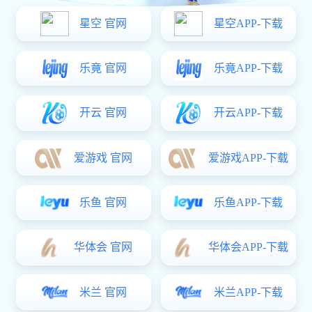
专访乒乓球名将李伟揭秘他成功背后的
秘诀与心路历程
2026-06-12
本文专访了乒乓球名将李伟，深入探讨了他成功背后的秘诀与心路
历程。作为一位在国际赛场上屡获佳绩的运动员，李伟不仅凭借卓
越的技术和顽强的意志赢得了无数荣誉，更在不断追求卓越的过程
中，积累了丰富的经验与心得。文章从四个方面对他的职业生涯进
行了详细阐述，包括“早期训练的重要性”、“心理素质的培养”、“战
术策略的运用”以及“归属感与团队精神”。通过这些内容，我们可以
更全面地理解李伟为何能在竞争激烈的乒乓球界中脱颖而出，并获